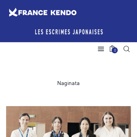
Les Escrimes Japonaises
0
Le Comité France Kendo
Actualités
Naginata
Boutique
Agenda licencié.e.s
Espace licencié-e-s