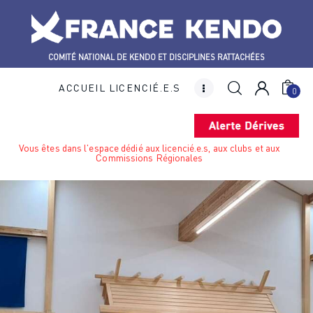
COMITÉ NATIONAL DE KENDO ET DISCIPLINES RATTACHÉES
ACCUEIL LICENCIÉ.E.S
0
Disciplines
Le Comité National
Vous êtes dans l'espace dédié aux licencié.e.s, aux clubs et aux
Commissions Régionales
Actualités
Boutique
Contact