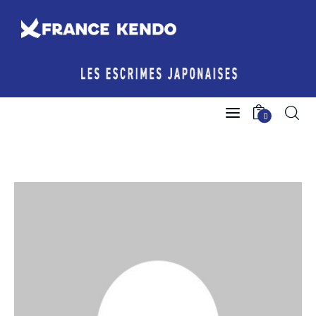
Les Escrimes Japonaises
0
Le Comité France Kendo
Actualités
Boutique
Agenda licencié.e.s
Espace licencié-e-s