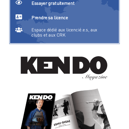
Essayer gratuitement
Prendre sa licence
Espace dédié aux licencié.e.s, aux
clubs et aux CRK