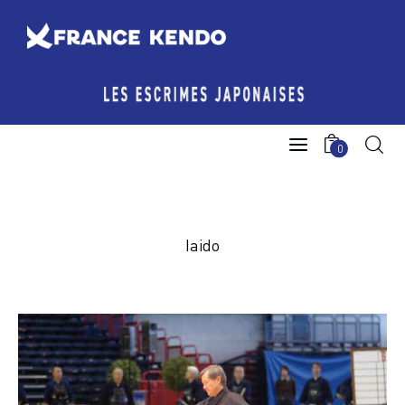
Les Escrimes Japonaises
0
Le Comité France Kendo
Actualités
Iaido
Boutique
Agenda licencié.e.s
Espace licencié-e-s