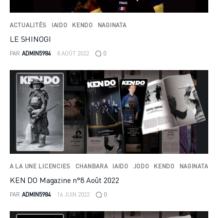
ACTUALITÉS
IAIDO
KENDO
NAGINATA
LE SHINOGI
PAR
ADMIN5984
8 AOÛT 2022
0
A LA UNE LICENCIES
CHANBARA
IAIDO
JODO
KENDO
NAGINATA
KEN DO Magazine n°8 Août 2022
PAR
ADMIN5984
16 JUIN 2022
0