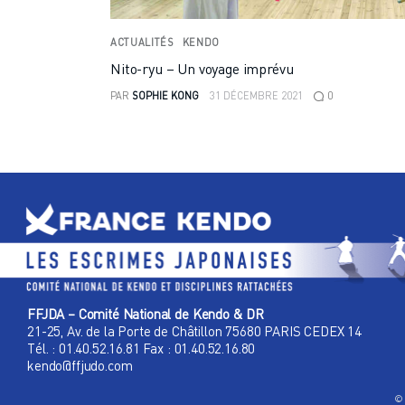
ACTUALITÉS
KENDO
Nito-ryu – Un voyage imprévu
0
PAR
SOPHIE KONG
31 DÉCEMBRE 2021
FFJDA – Comité National de Kendo & DR
21-25, Av. de la Porte de Châtillon 75680 PARIS CEDEX 14
Tél. : 01.40.52.16.81 Fax : 01.40.52.16.80
kendo@ffjudo.com
© 