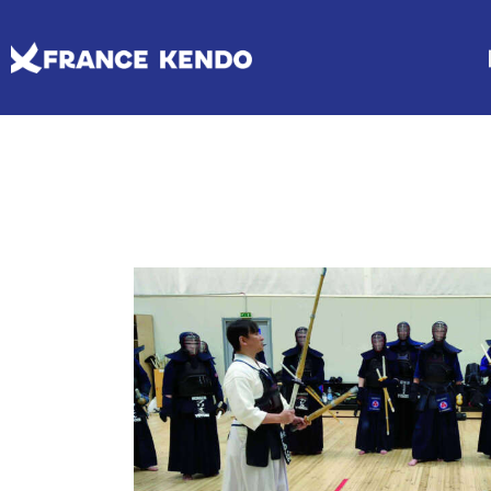
Les Escrimes Japonaises
Le Comité France Kendo
Actualités
Boutique
DISCIPLINES
LE
Agenda licencié.e.s
Espace licencié-e-s