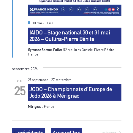
M
30 mai
-
31 mai
i
IAIDO – Stage national 30 et 31 mai
s
e
2026 – Oullins-Pierre Bénite
n
a
v
Gymnase Samuel Paillat
52 rue Jules Guesde, Pierre Bénite,
a
France
n
t
septembre 2026
25 septembre
-
27 septembre
VEN
25
JODO – Championnats d’Europe de
Jodo 2026 à Mérignac
Mérignac
, France
Évènements
précédents
Aujourd’hui
Évènements
suivants