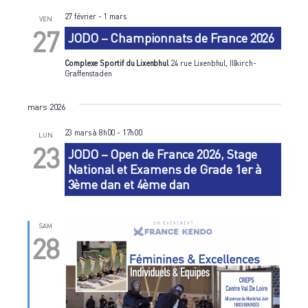
27 février
-
1 mars
VEN
27
JODO – Championnats de France 2026
Complexe Sportif du Lixenbhul
24 rue Lixenbhul, Illkirch-
Graffenstaden
mars 2026
23 mars à 8h00
-
17h00
LUN
23
JODO – Open de France 2026, Stage
National et Examens de Grade 1er à
3ème dan et 4ème dan
SAM
28