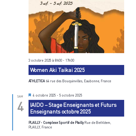
3 octobre 2025 à 8h00
-
17h00
Women Aki Taikai 2025
ATHLETICA
64 rue des Bouquinvilles, Eaubonne, France
M
4 octobre 2025
-
5 octobre 2025
SAM
i
4
IAIDO – Stage Enseignants et Futurs
s
e
Enseignants octobre 2025
n
a
v
PLAILLY - Complexe Sportif de Plailly
Rue de Bethléem,
a
PLAILLY, France
n
t