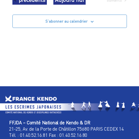
S’abonner au calendrier
FFJDA – Comité National de Kendo & DR
21-25, Av. de la Porte de Châtillon 75680 PARIS CEDEX 14
Tél. : 01.40.52.16.81 Fax : 01.40.52.16.80