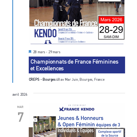
M
28 mars
-
29 mars
i
Championnats de France Féminines
s
e
et Excellences
n
a
v
CREPS - Bourges
48 av Mar Juin, Bourges, France
a
n
t
avril 2026
MAR
7