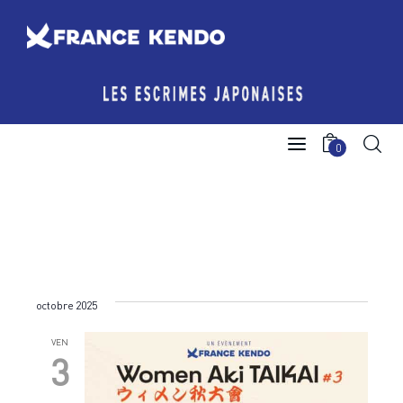
Les Escrimes Japonaises
0
Le Comité France Kendo
Actualités
Boutique
octobre 2025
Agenda licencié.e.s
VEN
Espace licencié-e-s
3