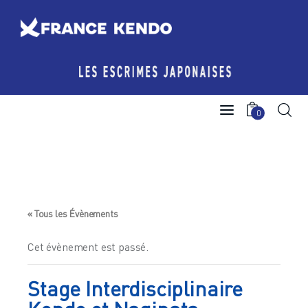
Les Escrimes Japonaises
0
Le Comité France Kendo
Actualités
Boutique
« Tous les Évènements
Agenda licencié.e.s
Cet évènement est passé.
Espace licencié-e-s
Stage Interdisciplinaire