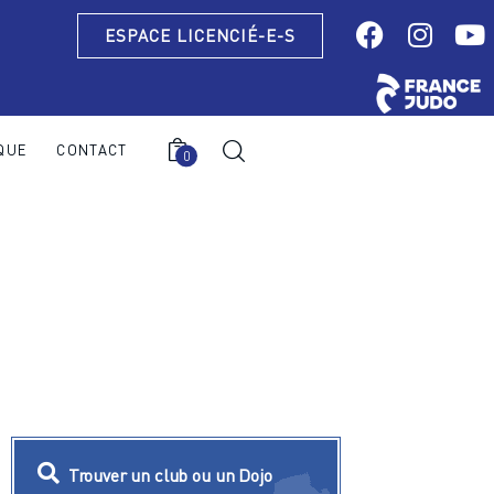
ESPACE LICENCIÉ-E-S
QUE
CONTACT
0
0
Trouver un club ou un Dojo