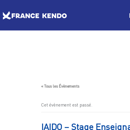
Les Escrimes Japonaises
Le Comité France Kendo
Actualités
Boutique
DISCIPLINES
LE
Agenda licencié.e.s
Espace licencié-e-s
« Tous les Évènements
Cet évènement est passé.
IAIDO – Stage Enseign