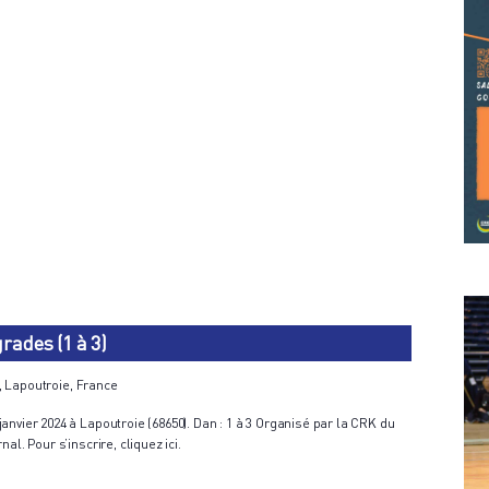
rades (1 à 3)
, Lapoutroie, France
anvier 2024 à Lapoutroie (68650). Dan : 1 à 3 Organisé par la CRK du
al. Pour s’inscrire, cliquez ici.