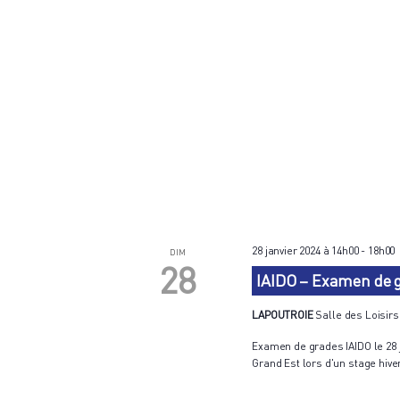
28 janvier 2024 à 14h00
-
18h00
DIM
28
IAIDO – Examen de g
LAPOUTROIE
Salle des Loisirs
Examen de grades IAIDO le 28 j
Grand Est lors d'un stage hivern