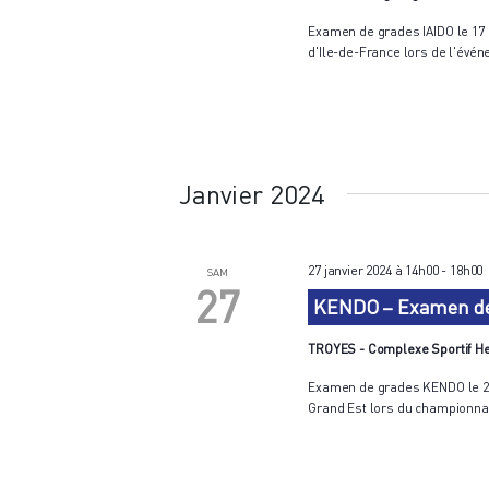
Examen de grades IAIDO le 17 
d'Ile-de-France lors de l'événe
Janvier 2024
27 janvier 2024 à 14h00
-
18h00
SAM
27
KENDO – Examen de 
TROYES - Complexe Sportif He
Examen de grades KENDO le 28 j
Grand Est lors du championnat r