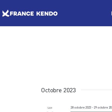
Les Escrimes Japonaises
Le Comité France Kendo
Actualités
Boutique
DISCIPLINES
LE
Agenda licencié.e.s
Espace licencié-e-s
Octobre 2023
28 octobre 2023
-
29 octobre 20
SAM