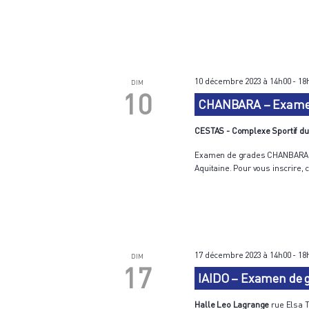
10 décembre 2023 à 14h00
-
18
DIM
10
CHANBARA – Examen 
CESTAS - Complexe Sportif d
Examen de grades CHANBARA le
Aquitaine. Pour vous inscrire, c
17 décembre 2023 à 14h00
-
18
DIM
17
IAIDO – Examen de g
Halle Leo Lagrange
rue Elsa T