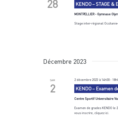
28
KENDO – STAGE & 
MONTPELLIER - Gymnase Oly
Stage inter-régional Occitanie
Décembre 2023
2 décembre 2023 à 14h00
-
18h
SAM
2
KENDO – Examen de 
Centre Sportif Universitaire V
Examen de grades KENDO le 2 d
vous inscrire, cliquez ici.