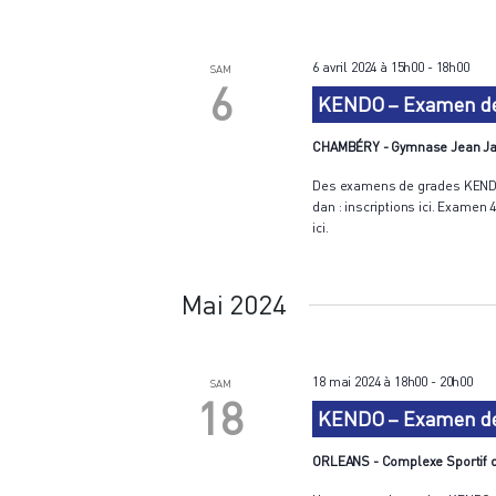
6 avril 2024 à 15h00
-
18h00
SAM
6
KENDO – Examen de 
CHAMBÉRY - Gymnase Jean J
Des examens de grades KENDO 
dan : inscriptions ici. Examen 
ici.
Mai 2024
18 mai 2024 à 18h00
-
20h00
SAM
18
KENDO – Examen de 
ORLEANS - Complexe Sportif 