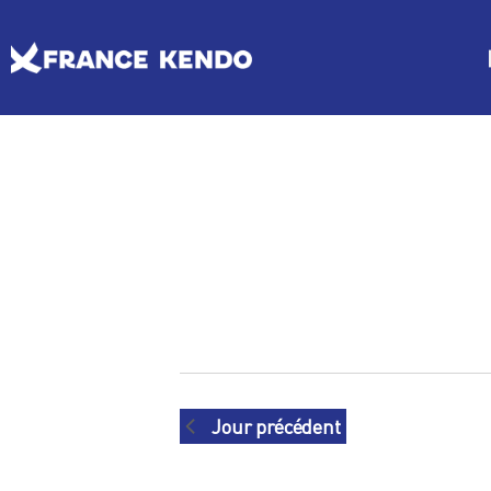
Les Escrimes Japonaises
Le Comité France Kendo
Actualités
Boutique
DISCIPLINES
LE
Agenda licencié.e.s
Espace licencié-e-s
Jour précédent