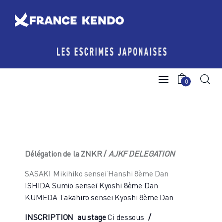
Les Escrimes Japonaises
0
Le Comité France Kendo
Actualités
Boutique
Délégation de la ZNKR /
AJKF DELEGATION
Agenda licencié.e.s
SASAKI Mikihiko senseï Hanshi 8ème Dan
ISHIDA Sumio senseï Kyoshi 8ème Dan
Espace licencié-e-s
KUMEDA Takahiro senseï Kyoshi 8ème Dan
INSCRIPTION au stage
Ci dessous
/