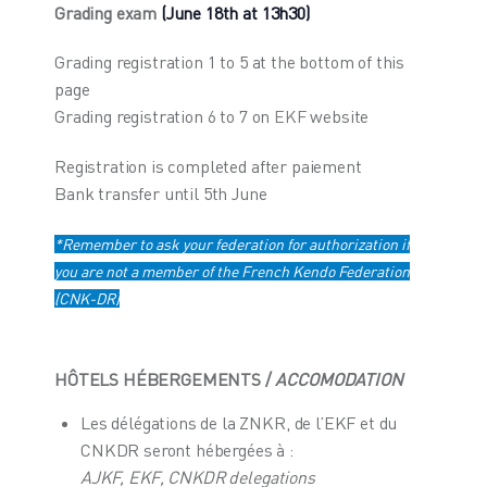
Grading exam
(June 18th at 13h30)
Grading registration 1 to 5 at the bottom of this
page
Grading registration 6 to 7 on
EKF
website
Registration is completed after paiement
Bank transfer until 5th June
*Remember to ask your federation for authorization if
you are not a member of the French Kendo Federation
(CNK-DR)
HÔTELS HÉBERGEMENTS /
ACCOMODATION
Les délégations de la ZNKR, de l’EKF et du
CNKDR seront hébergées à :
AJKF, EKF, CNKDR delegations