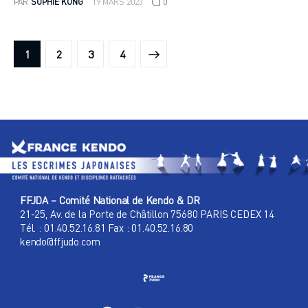
PAR
SOPHIE KONG
19 MARS 2023
0
1
2
>
3
4
FFJDA – Comité National de Kendo & DR
21-25, Av. de la Porte de Châtillon 75680 PARIS CEDEX 14
Tél. : 01.40.52.16.81 Fax : 01.40.52.16.80
kendo@ffjudo.com