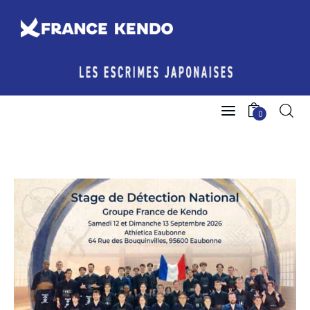
Les Escrimes Japonaises
0
Le Comité France Kendo
Actualités
Boutique
Agenda licencié.e.s
Espace licencié-e-s