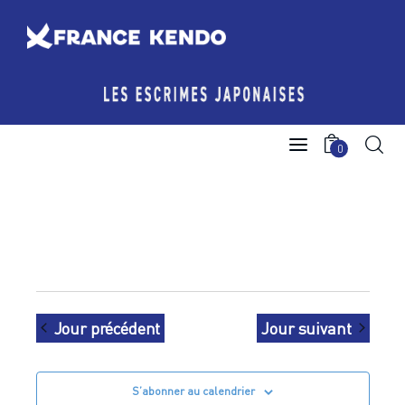
Les Escrimes Japonaises
0
Le Comité France Kendo
Actualités
Boutique
Agenda licencié.e.s
Jour précédent
Jour suivant
Espace licencié-e-s
S’abonner au calendrier