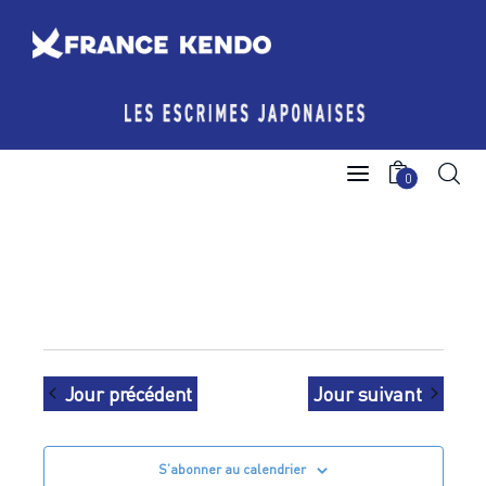
Les Escrimes Japonaises
0
Le Comité France Kendo
Actualités
Boutique
Agenda licencié.e.s
Jour précédent
Jour suivant
Espace licencié-e-s
S’abonner au calendrier