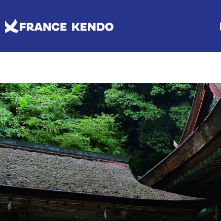
Les Escrimes Japonaises
Le Comité France Kendo
Actualités
Boutique
DISCIPLINES
LE
Agenda licencié.e.s
Espace licencié-e-s