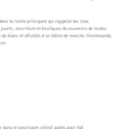
ns la ruelle principale qui rappelle les rues 
ouets, nourriture et boutiques de souvenirs de toutes 
s de blanc et affublés d’un bâton de marche. Omotesando, 
eur.
r dans le sanctuaire 
shintô
, après avoir fait 