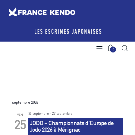
Les Escrimes Japonaises
0
Le Comité France Kendo
Actualités
Boutique
septembre 2026
Agenda licencié.e.s
25 septembre
-
27 septembre
VEN
Espace licencié-e-s
25
JODO – Championnats d’Europe de
Jodo 2026 à Mérignac