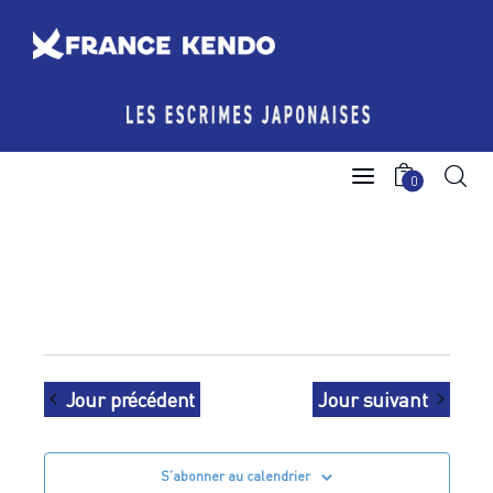
Les Escrimes Japonaises
0
Le Comité France Kendo
Actualités
Boutique
Agenda licencié.e.s
Jour précédent
Jour suivant
Espace licencié-e-s
S’abonner au calendrier