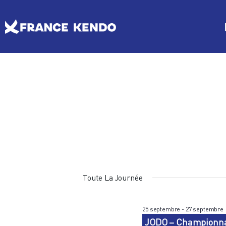
Les Escrimes Japonaises
Le Comité France Kendo
Actualités
Boutique
DISCIPLINES
LE
Agenda licencié.e.s
Espace licencié-e-s
Toute La Journée
25 septembre
-
27 septembre
JODO – Championnat