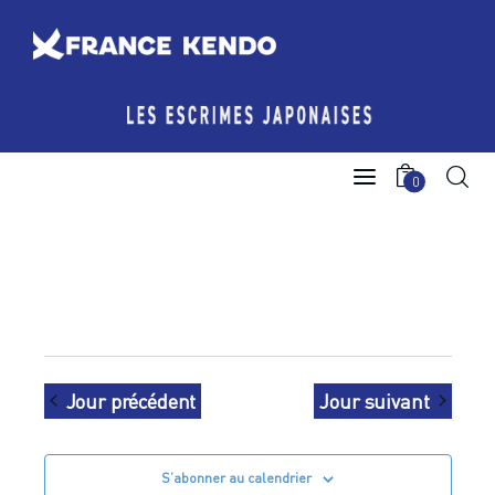
Les Escrimes Japonaises
0
Le Comité France Kendo
Actualités
Boutique
Agenda licencié.e.s
Jour précédent
Jour suivant
Espace licencié-e-s
S’abonner au calendrier