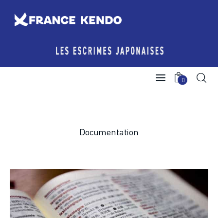
Les Escrimes Japonaises
0
Le Comité France Kendo
Actualités
Documentation
Boutique
Agenda licencié.e.s
Espace licencié-e-s