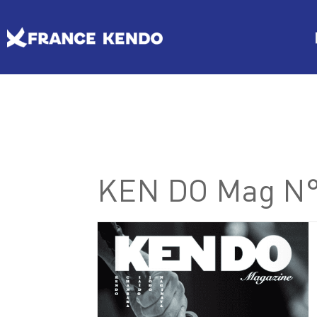
Les Escrimes Japonaises
Le Comité France Kendo
Actualités
Boutique
DISCIPLINES
LE
Agenda licencié.e.s
KEN DO Mag N
Espace licencié-e-s