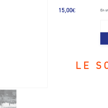
15
,
00
€
En s
LE S