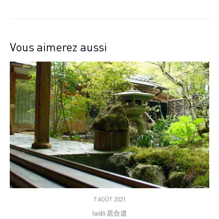
Vous aimerez aussi
7 AOÛT 2021
Iaïdō 居合道