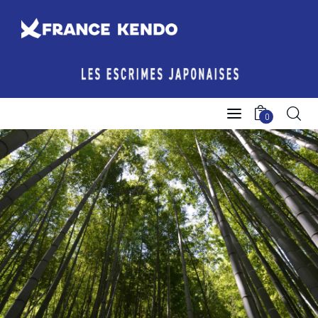
Les Escrimes Japonaises
0
Le Comité France Kendo
Actualités
Boutique
Agenda licencié.e.s
Espace licencié-e-s