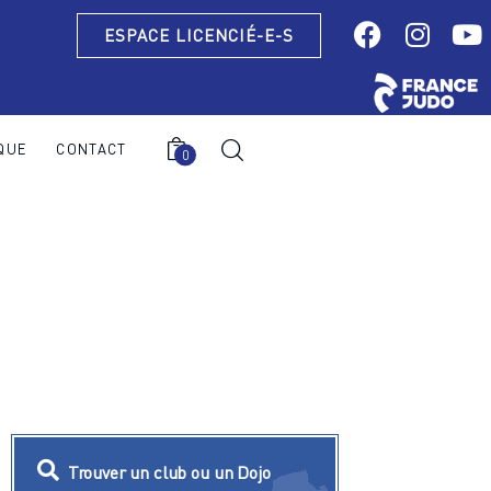
ESPACE LICENCIÉ-E-S
QUE
CONTACT
0
0
Trouver un club ou un Dojo