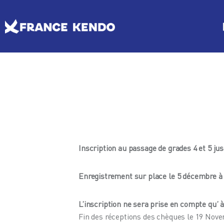
Les Escrimes Japonaises
Le Comité France Kendo
Actualités
Boutique
DISCIPLINES
LE
Agenda licencié.e.s
Espace licencié-e-s
Inscription au passage de grades 4 et 5 j
Enregistrement sur place le 5 décembre à
L’inscription ne sera prise en compte qu’ 
Fin des réceptions des chèques le 19 Nov