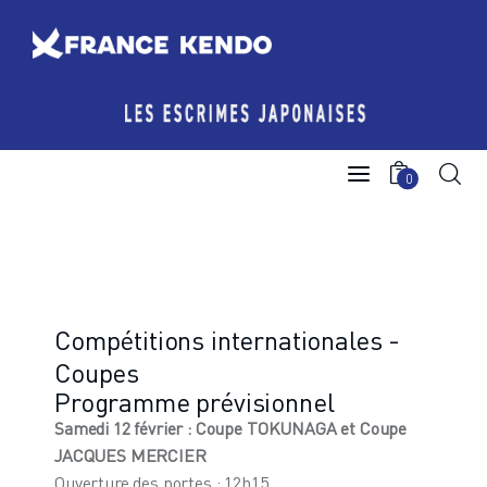
Les Escrimes Japonaises
0
Le Comité France Kendo
Actualités
Boutique
Compétitions internationales -
Coupes
Agenda licencié.e.s
Programme prévisionnel
Samedi 12 février
: Coupe TOKUNAGA et Coupe
Espace licencié-e-s
JACQUES MERCIER
Ouverture des portes : 12h15