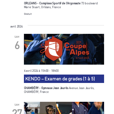
ORLEANS - Complexe Sportif de l'Argonaute
73 boulevard
Marie Stuart, Orléans, France
Gratuit
avril 2024
SAM
6
6 avril 2024 à 15h00
-
18h00
KENDO – Examen de grades (1 à 5)
CHAMBÉRY - Gymnase Jean Jaurès
Avenue Jean Jaurès,
CHAMBÉRY, France
SAM
27