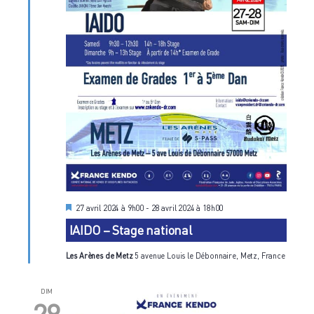
M
27 avril 2024 à 9h00
-
28 avril 2024 à 18h00
i
IAIDO – Stage national
s
e
n
Les Arènes de Metz
5 avenue Louis le Débonnaire, Metz, France
a
v
a
DIM
n
t