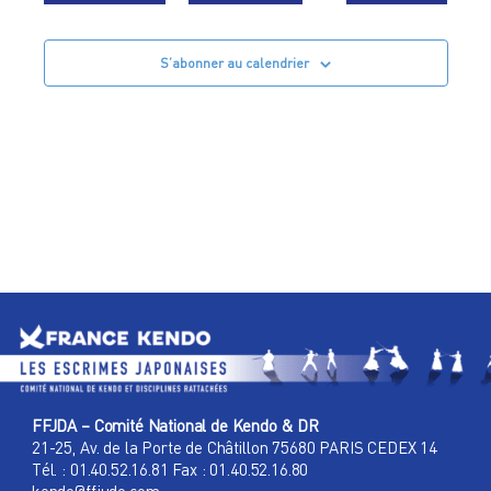
S’abonner au calendrier
FFJDA – Comité National de Kendo & DR
21-25, Av. de la Porte de Châtillon 75680 PARIS CEDEX 14
Tél. : 01.40.52.16.81 Fax : 01.40.52.16.80
kendo@ffjudo.com