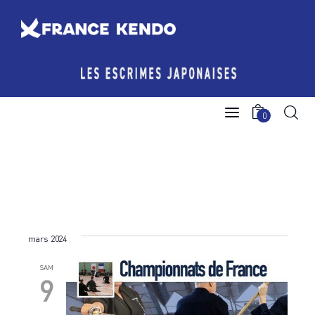
Les Escrimes Japonaises
0
Le Comité France Kendo
Actualités
Boutique
mars 2024
Agenda licencié.e.s
SAM
Espace licencié-e-s
9