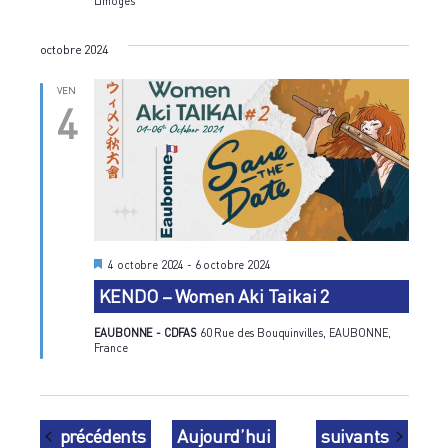
Limoges
octobre 2024
VEN
4
M
4 octobre 2024
-
6 octobre 2024
i
KENDO – Women Aki Taikai 2
s
e
n
EAUBONNE - CDFAS
60 Rue des Bouquinvilles, EAUBONNE,
a
France
v
a
n
t
Évènements
Évènements
précédents
Aujourd’hui
suivants